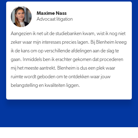
Maxime Nass
Advocaat litigation
Aangezien ik net uit de studiebanken kwam, wist ik nog niet
zeker waar mijn interesses precies lagen. Bij Blenheim kreeg
ik de kans om op verschillende afdelingen aan de slag te
gaan. Inmiddels ben ik erachter gekomen dat procederen
mij het meeste aantrekt. Blenheim is dus een plek waar
ruimte wordt geboden om te ontdekken waar jouw
belangstelling en kwaliteiten liggen.